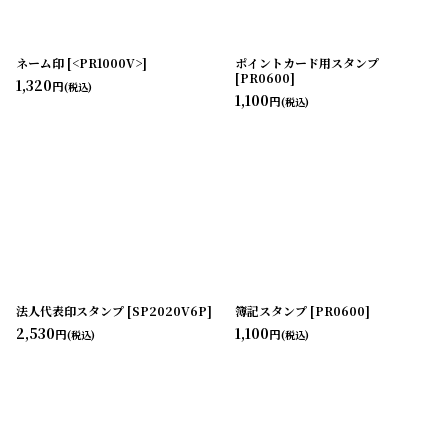
ネーム印
[
<PR1000V>
]
ポイントカード用スタンプ
[
PR0600
]
1,320
円
(税込)
1,100
円
(税込)
法人代表印スタンプ
[
SP2020V6P
]
簿記スタンプ
[
PR0600
]
2,530
1,100
円
円
(税込)
(税込)