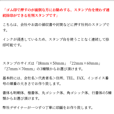
「ゴム印で押すのが面倒な方にお勧めする、スタンプ台を使わず連
続捺印ができる社判スタンプです」
こちらは、会社やお店の領収書や封筒などに押す社判のスタンプで
す。
インクが浸透しているため、スタンプ台を使うことなく連続して捺
印可能です。
スタンプのサイズは「18mm×50mm」「22mm×60mm」
「27mm×70mm」の3種類からお選び頂けます。
基本的には、会社名＞代表者名＞住所、TEL、FAX、インボイス番
号の順番の大きさでお作り致します。
書体も明朝体、楷書体、丸ゴシック体、角ゴシック体、行書体の5種
類からお選び頂けます。
弊社デザイナーが一つずつ丁寧に印面をお作り致します。