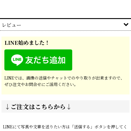
レビュー
5.00
1
件のレビュー
LINE始めました！
5
とても親切でした。
2025
03
25
19:09
年
月
日
LINEでは、画像の送信やチャットでのやり取りが出来ますので、
購入者
さん
ぜひ注文やお問合せにご活用ください。
今回開業する飲食店のスタンプを
購入したのですが、デザインなども
↓ご注文はこちらから↓
こちらの希望にそってくれて何度も
納得いくまで一緒に考えていただけ
とてもいい仕上がりになりました。
LINEにて写真や文章を送りたい方は「送信する」ボタンを押してく
こちらで頼んで正解でした。
...
続きを読む