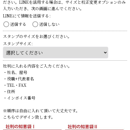
ださい。LINEを活用する場合は、サイズと校正変更オプションのみ
入力いただき、次の画面に進んでください。
発送から到着までの期間も早く
ショップからの返信
2025
03
26
09:07
年
月
日
とても安心できました。
LINEにて情報を送信する
:
また機会があればよろしくお願いします。
この度は社判スタンプをご購入いただき、ありがとうございまし
送信する
送信しない
た。
納得のいく仕上がりになったようで、何よりです。
スタンプのサイズをお選びください。
また、機会がありましたら、よろしくお願いいたします。
スタンプサイズ
:
このレビューは参考になりましたか？
はい
いいえ
社判に入れる内容をご入力ください。
・社名、屋号
・役職+代表者名
・TEL・FAX
全て表示
(1件のレビュー)
・住所
・インボイス番号
※順序は自由に入れて頂いて大丈夫です。
こちらでデザイン致します。