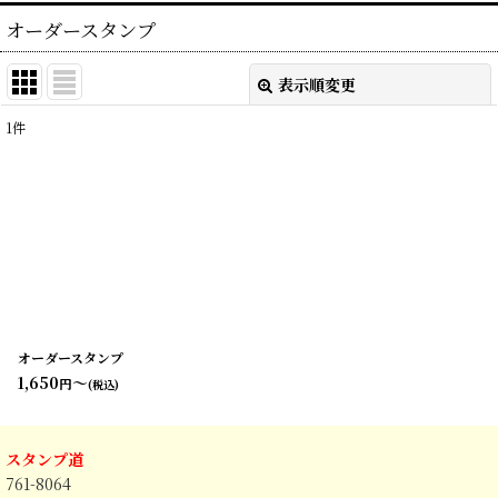
オーダースタンプ
表示順変更
閉じる
1
件
表示数
:
並び順
:
絞り込む
オーダースタンプ
1,650
～
円
(税込)
スタンプ道
761-8064