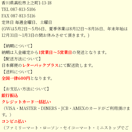
香川県高松市上之町1-13-18
TEL 087-813-5106
FAX 087-813-5116
定休日 毎週金曜日、土曜日
(GWは5月2日～5月6日、夏季休業は8月12日～8月16日、年末年始は
12月31日～1月3日の間お休みさせて頂きます。)
【納期について】
納期は入金確定から
1営業日～5営業日
の発送となります。
【配送方法について】
日本郵便の
レターパックプラス
にて配送致します。
【送料について】
全国一律600円
となります。
【お支払い方法について】
銀行振込
クレジットカード一括払い
（VISA・MASTER・DINERS・JCB・AMEXのカードがご利用頂けま
す。）
コンビニ払い
（ファミリーマート・ローソン・セイコーマート・ミニストップでご