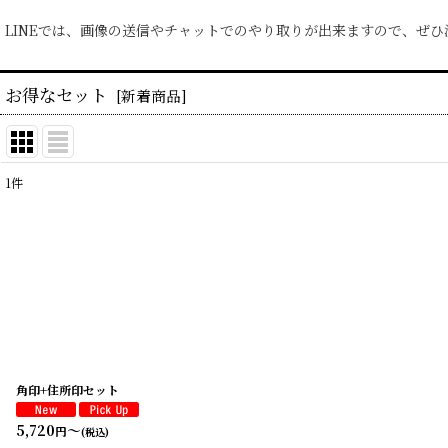
LINEでは、画像の送信やチャットでのやり取りが出来ますので、ぜ
お得なセット
[
新着商品
]
1
件
表示数
:
並び順
:
角印+住所印セット
5,720
～
円
(税込)