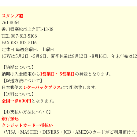
スタンプ道
761-8064
香川県高松市上之町1-13-18
TEL 087-813-5106
FAX 087-813-5116
定休日 毎週金曜日、土曜日
(GWは5月2日～5月6日、夏季休業は8月12日～8月16日、年末年始は1
【納期について】
納期は入金確定から
1営業日～5営業日
の発送となります。
【配送方法について】
日本郵便の
レターパックプラス
にて配送致します。
【送料について】
全国一律600円
となります。
【お支払い方法について】
銀行振込
クレジットカード一括払い
（VISA・MASTER・DINERS・JCB・AMEXのカードがご利用頂け