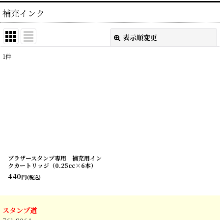
補充インク
表示順変更
閉じる
1
件
表示数
:
並び順
:
絞り込む
ブラザースタンプ専用 補充用イン
クカートリッジ（0.25cc×6本）
440
円
(税込)
スタンプ道