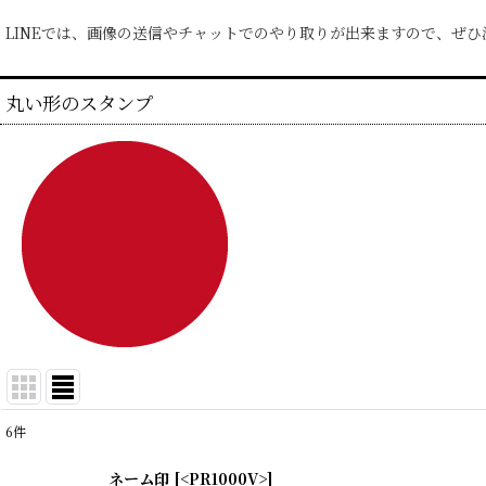
LINEでは、画像の送信やチャットでのやり取りが出来ますので、ぜ
丸い形のスタンプ
6
件
表示数
:
ネーム印
[
<PR1000V>
]