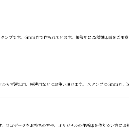
タンプです。6mm丸で作られています。帳簿用に25種類印面をご用意
わらず簿記用、帳簿用などにお使い頂けます。 スタンプは6mm丸、br
す。ロゴデータをお持ちの方や、オリジナルの住所印を作りたい方にお勧