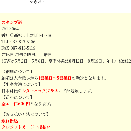
からお…
スタンプ道
761-8064
香川県高松市上之町1-13-18
TEL 087-813-5106
FAX 087-813-5116
定休日 毎週金曜日、土曜日
(GWは5月2日～5月6日、夏季休業は8月12日～8月16日、年末年始は1
【納期について】
納期は入金確定から
1営業日～5営業日
の発送となります。
【配送方法について】
日本郵便の
レターパックプラス
にて配送致します。
【送料について】
全国一律600円
となります。
【お支払い方法について】
銀行振込
クレジットカード一括払い