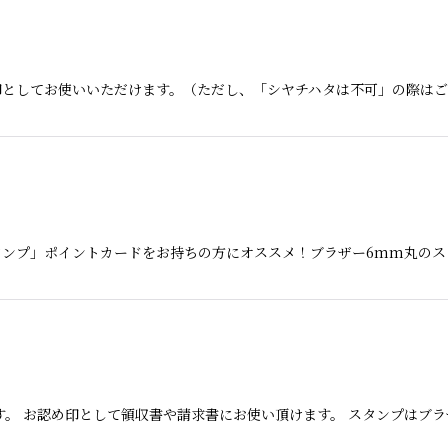
印としてお使いいただけます。（ただし、「シヤチハタは不可」の際は
絞り込む
タンプ」ポイントカードをお持ちの方にオススメ！ブラザー6mm丸のス
す。 お認め印として領収書や請求書にお使い頂けます。 スタンプはブ