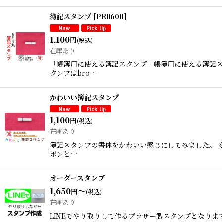
簿記スタンプ
[
PR0600
]
1,100
円
(税込)
在庫あり
「帳簿用に使える簿記スタンプ」帳簿用に使える簿記ス
タンプはbro…
かわいい簿記スタンプ
1,100
円
(税込)
在庫あり
簿記スタンプの書体をかわいい感じにしてみました。 変
ポンと…
オーダースタンプ
1,650
～
円
(税込)
在庫あり
LINEでやり取りして作るブラザー製スタンプとなりま