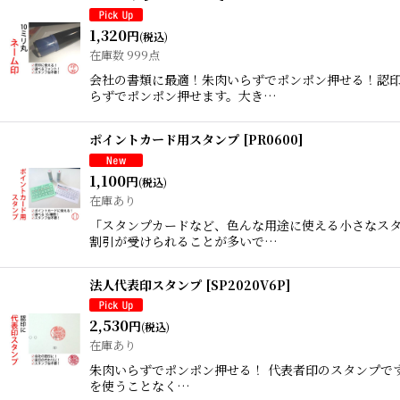
並び順
:
1,320
円
(税込)
在庫数 999点
会社の書類に最適！朱肉いらずでポンポン押せる！認
らずでポンポン押せます。大き…
ポイントカード用スタンプ
[
PR0600
]
1,100
円
(税込)
在庫あり
「スタンプカードなど、色んな用途に使える小さなス
割引が受けられることが多いで…
法人代表印スタンプ
[
SP2020V6P
]
2,530
円
(税込)
在庫あり
朱肉いらずでポンポン押せる！ 代表者印のスタンプで
を使うことなく…